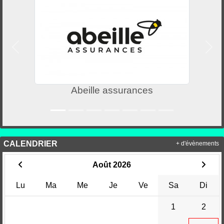
Précedent
Suiv
Abeille assurances
CALENDRIER
+ d'évènements
Août 2026
Lu
Ma
Me
Je
Ve
Sa
Di
1
2