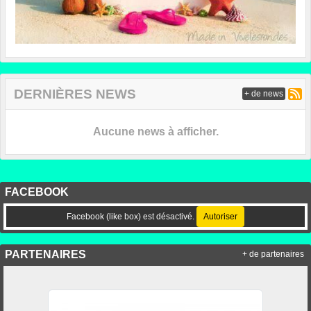
DERNIÈRES NEWS
+ de news
Aucune news à afficher.
FACEBOOK
Facebook (like box) est désactivé.
Autoriser
PARTENAIRES
+ de partenaires