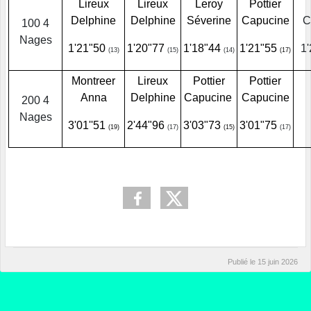
Lireux
Lireux
Leroy
Pottier
Delphine
Delphine
Séverine
Capucine
C
100 4
Nages
1'21"50
1'20"77
1'18"44
1'21"55
1
(13)
(15)
(14)
(17)
Montreer
Lireux
Pottier
Pottier
Anna
Delphine
Capucine
Capucine
200 4
Nages
3'01''51
2'44"96
3'03"73
3'01"75
(19)
(17)
(15)
(17)
Publié le
15 juin 2026