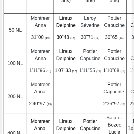
ans)
ans)
ans)
Montreer
Lireux
Leroy
Pottier
Anna
Delphine
Séverine
Capucine
C
50 NL
31"00
30"43
30"71
30"65
(19)
(15)
(14)
(14)
Montreer
Lireux
Pottier
Pottier
Anna
Delphine
Capucine
Capucine
C
100 NL
1'11''96
1'07"33
1'11"55
1'10''68
1
(18)
(17)
(14)
(18)
Montreer
Pottier
Anna
Capucine
C
200 NL
2'40"97 (
2'36''97
2
19)
(18)
Batard-
Montreer
Lireux
Pottier
Bozec
Anna
Delphine
Capucine
Bo
Lucie
400 NL