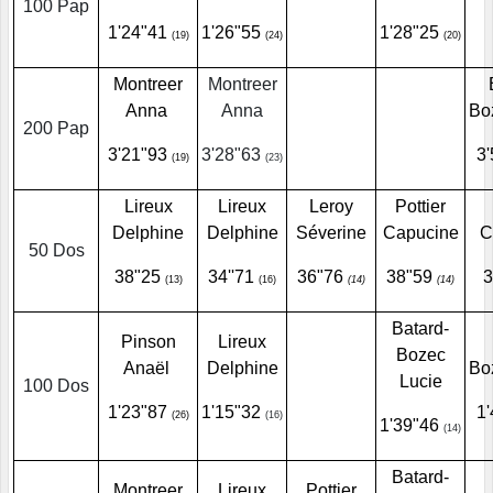
100 Pap
1'24"41
1'26"55
1'28"25
(19)
(24)
(20)
Montreer
Montreer
Anna
Anna
Bo
200 Pap
3'21"93
3'28"63
3'
(19)
(23)
Lireux
Lireux
Leroy
Pottier
Delphine
Delphine
Séverine
Capucine
C
50 Dos
38"25
34''71
36"76
38"59
(13)
(16)
(14)
(14)
Batard-
Pinson
Lireux
Bozec
Anaël
Delphine
Bo
Lucie
100 Dos
1'23"87
1'15"32
1
(26)
(16)
1'39"46
(14)
Batard-
Montreer
Lireux
Pottier