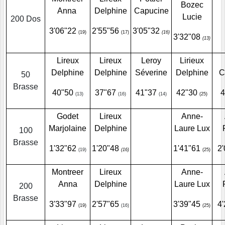
Bozec
Anna
Delphine
Capucine
Lucie
200 Dos
3'06"22
2'55"56
3'05"32
(19)
(17)
(16)
3'32"08
(13)
Lireux
Lireux
Leroy
Lirieux
Delphine
Delphine
Séverine
Delphine
C
50
Brasse
40"50
37"67
41"37
42"30
(13)
(16)
(14)
(25)
Godet
Lireux
Anne-
Marjolaine
Delphine
Laure Lux
100
Brasse
1'32"62
1'20"48
1'41"61
2
(19)
(16)
(25)
Montreer
Lireux
Anne-
Anna
Delphine
Laure Lux
200
Brasse
3'33"97
2'57"65
3'39"45
4
(19)
(16)
(25)