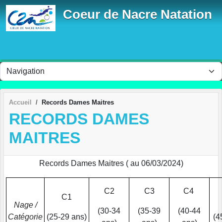
Panneau de gestion des cookies
Coeur de Nacre Natation
Accueil
Records Dames Maitres
RECORDS DAMES
MAITRES
Records Dames Maitres ( au 06/03/2024)
C2
C3
C4
C1
Nage /
(30-34
(35-39
(40-44
Catégorie
(25-29 ans)
(4