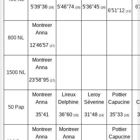
5'39"36
5'46"74
5'36''45
6
(19)
(16)
(16)
6'51"12
(13)
Montreer
Anna
800 NL
12'46'57
(17)
Montreer
Anna
1500 NL
23'58''95
(17)
Montreer
Lireux
Leroy
Pottier
Anna
Delphine
Séverine
Capucine
C
50 Pap
35''41
36''60
31"48
35"33
(16)
(14)
(19)
Montreer
Montreer
Pottier
Anna
Anna
Capucine