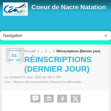
Panneau de gestion des cookies
Coeur de Nacre Natation
Le
vendredi
Accueil
Réinscriptions (Dernier jour)
01
RÉINSCRIPTIONS
SEPT.
2023
(DERNIER JOUR)
Le
vendredi
01
sept.
2023
de 18h à 20h
Lieu :
Maison des associations
Douvres la délivrande